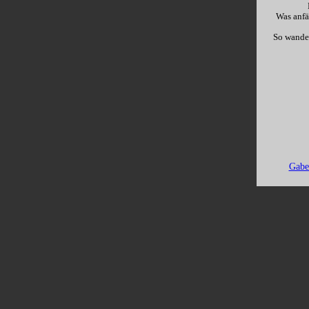
Was anfä
So wandel
Gabe