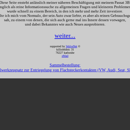
Diese Seite ensteht anlässlich meiner näheren Beschäftigung mit meinem Passat 3B
nglich als reine Informationssuche zu allgemeinen Fragen und kleineren Probleme
wurde schnell zu einem Bereich, in den ich mehr und mehr Zeit investiere.
te ich mich vom Normalo, der sein Auto zwar liebte, es aber als reinen Gebrauchs
sah, zu einem von denen, die sich auch gerne mal ins Innere dessen vorwagen,
und dabei Bekanntes wie auch Neues ausprobieren.
weiter...
supported by
WolveNet
©
killisfeldstr. 31
76227 karlsruhe
eMail
Sammelbestellung:
lwerkzeugsatz zur Entriegelung von Flachsteckerkontakten (VW, Audi, Seat, S